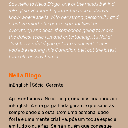
Say hello to Nelia Diogo, one of the minds behind
inEnglish. Her laugh guarantees you’ll always
know where she is. With her strong personality and
creative mind, she puts a special twist on
everything she does. If someone’s going to make
the dullest topic fun and entertaining, it’s Nelia!
Just be careful if you get into a car with her –
you’ll be hearing this Canadian belt out the latest
tune all the way home!
Nelia Diogo
inEnglish | Sócia-Gerente
Apresentamos a Nelia Diogo, uma das criadoras do
inEnglish. A sua gargalhada garante que saberás
sempre onde ela está. Com uma personalidade
forte e uma mente criativa, põe um toque especial
em tudo o que faz. Se há alguém que consegue