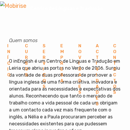
Centro de Línguas e Tradução
Quem somos
I
C
S
E
N
A
C
N
U
E
M
O
C
O
Í
R
R
P
V
T
N
O inEnglish é um Centro de Línguas e Tradução em
C
S
V
R
I
I
T
Leiria que abriu as portas no Verão de 2006. Surgiu
I
O
I
E
D
V
A
O
S
Ç
S
A
I
C
da vontade de duas professoras de promover a
O
A
D
D
T
língua inglesa de uma forma criativa, inovadora e
S
E
A
O
orientada para as necessidades e expectativas dos
S
D
S
alunos. Reconhecendo que tanto o mercado de
E
trabalho como a vida pessoal de cada um obrigam
S
a um contacto cada vez mais frequente com o
inglês, a Nélia e a Paula procuraram perceber as
necessidades existentes para que pudessem