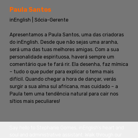
Paula Santos
inEnglish | Sócia-Gerente
Apresentamos a Paula Santos, uma das criadoras
do inEnglish. Desde que não sejas uma aranha,
será uma das tuas melhores amigas. Com a sua
personalidade espirituosa, haverá sempre um
comentário que te fará rir. Ela desenha, faz mímica
– tudo o que puder para explicar o tema mais
difícil. Quando chegar a hora de dançar, verás
surgir a sua alma sul africana, mas cuidado – a
Paula tem uma tendência natural para cair nos
sítios mais peculiares!
Say hello to Stephanie Gomes, inEnglish’s heart and
soul and administrative assistant. Walk through our